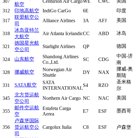
美国
307
Centurion Air Cargo
WE
CWC
航空
312
印地高航空
IndiGo CarGo
6E
印度
联盟航空公
美国
317
Alliance Airlines
3A
AFJ
司
冰岛亚特兰
冰岛
318
Air Atlanta Icelandic
CC
ABD
大航空
德国星光航
德国
321
Starlight Airlines
QP
空公司
中国-济
Shandong Airlines
山东航空
324
SC
CDG
Co.,Ltd.
南
挪威-奥
Norwegian Air
挪威航空
328
DY
NAX
Shuttle
斯陆
圣米格
SATA
SATA航空
331
S4
RZO
INTERNATIONAL
尔
北方货运航
美国
345
Northern Air Cargo
NC
NAC
空公司
邮件空运航
Estafeta Carga
墨西哥
355
E7
ESF
Aerea
空
卢森堡国际
356
货运航空公
Cargolux Italia
C8
ESF
卢森堡
司