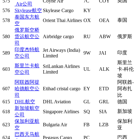
英国
575
Coyne Air
7C
COY
Air公司
576
Skylease航空
Skylease Cargo
KY
泰国东方航
泰国
578
Orient Thai Airlines
OX
OEA
空
俄罗斯空桥
580
货运航空公
Airbridge cargo
RU
ABW
俄罗斯
司
印度杰特航
Jet Airways (India)
印度
589
9W
JAI
Limited
空公司
斯里兰
斯里兰卡航
SriLankan Airlines
603
UL
ALK
卡-科伦
Limited
空公司
坡
阿联酋阿提
阿联酋-
607
哈德航空公
Etihad cristal cargo
EY
ETD
阿布扎
司
比
615
DHL航空
DHL Aviation
GL
GRL
德国
新加坡航空
新加坡
618
Singapore Airlines
SQ
SIA
公司
保加利亚航
保加利
623
Bulgaria Air
FB
LZB
空
亚
巴西天马航
巴西
624
Pegasus Cargo
PC