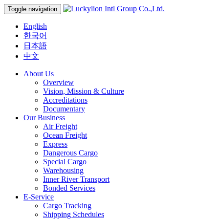
Toggle navigation
English
한국어
日本語
中文
About Us
Overview
Vision, Mission & Culture
Accreditations
Documentary
Our Business
Air Freight
Ocean Freight
Express
Dangerous Cargo
Special Cargo
Warehousing
Inner River Transport
Bonded Services
E-Service
Cargo Tracking
Shipping Schedules