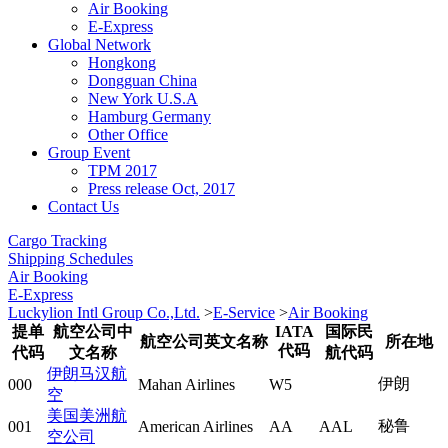
Air Booking
E-Express
Global Network
Hongkong
Dongguan China
New York U.S.A
Hamburg Germany
Other Office
Group Event
TPM 2017
Press release Oct, 2017
Contact Us
Cargo Tracking
Shipping Schedules
Air Booking
E-Express
Luckylion Intl Group Co.,Ltd.
>
E-Service
>
Air Booking
提单
航空公司中
IATA
国际民
航空公司英文名称
所在地
代码
代码
文名称
航代码
伊朗马汉航
伊朗
000
Mahan Airlines
W5
空
美国美洲航
秘鲁
001
American Airlines
AA
AAL
空公司