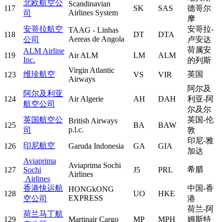
北欧航空公
Scandinavian
117
SK
SAS
德哥尔
Airlines System
司
摩
安哥拉航空
安哥拉-
TAAG - Linhas
118
DT
DTA
Aereas de Angola
公司
卢安达
荷属安
ALM Airline
119
Air ALM
LM
ALM
Inc.
的列斯
Virgin Atlantic
维珍航空
英国
123
VS
VIR
Airways
阿尔及
阿尔及利亚
124
Air Algerie
AH
DAH
利亚-阿
航空公司
尔及尔
英国航空公
英国-伦
British Airways
125
BA
BAW
p.l.c.
司
敦
印尼-雅
印尼航空
126
Garuda Indonesia
GA
GIA
加达
Aviaprima
Aviaprima Sochi
希腊
127
Sochi
J5
PRL
Airlines
Airlines
香港快运航
中国-香
HONGkONG
128
UO
HKE
EXPRESS
空公司
港
荷兰-阿
荷兰马丁航
129
Martinair Cargo
MP
MPH
姆斯特