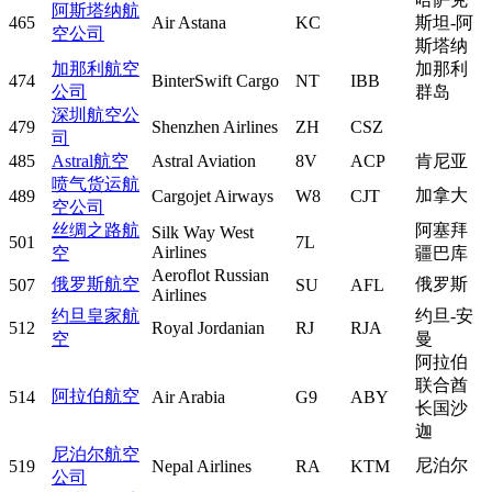
阿斯塔纳航
465
Air Astana
KC
斯坦-阿
空公司
斯塔纳
加那利航空
加那利
474
BinterSwift Cargo
NT
IBB
公司
群岛
深圳航空公
479
Shenzhen Airlines
ZH
CSZ
司
485
Astral航空
Astral Aviation
8V
ACP
肯尼亚
喷气货运航
加拿大
489
Cargojet Airways
W8
CJT
空公司
丝绸之路航
阿塞拜
Silk Way West
501
7L
Airlines
空
疆巴库
Aeroflot Russian
俄罗斯航空
俄罗斯
507
SU
AFL
Airlines
约旦皇家航
约旦-安
512
Royal Jordanian
RJ
RJA
空
曼
阿拉伯
联合酋
阿拉伯航空
514
Air Arabia
G9
ABY
长国沙
迦
尼泊尔航空
尼泊尔
519
Nepal Airlines
RA
KTM
公司