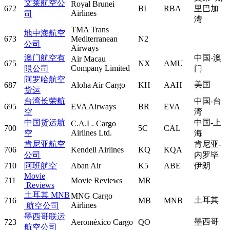
文莱航空公
Royal Brunei
672
BI
RBA
里巴加
Airlines
司
湾
TMA Trans
地中海航空
673
Mediterranean
N2
公司
Airways
澳门航空有
中国-澳
Air Macau
675
NX
AMU
Company Limited
限公司
门
阿罗哈航空
美国
687
Aloha Air Cargo
KH
AAH
货运
台湾长荣航
中国-台
695
EVA Airways
BR
EVA
空
湾
中国货运航
中国-上
C.A.L. Cargo
700
5C
CAL
Airlines Ltd.
空
海
肯尼亚航空
肯尼亚-
706
Kendell Airlines
KQ
KQA
公司
内罗毕
710
阿班航空
Aban Air
K5
ABE
伊朗
Movie
711
Movie Reviews
MR
Reviews
土耳其 MNB
MNG Cargo
土耳其
716
MB
MNB
Airlines
航空公司
墨西哥联运
墨西哥
723
Aeroméxico Cargo
QO
航空公司