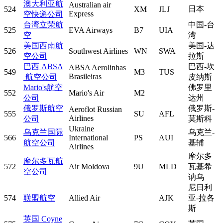
澳大利亚航
Australian air
日本
524
XM
JLJ
Express
空快递公司
台湾立荣航
中国-台
525
EVA Airways
B7
UIA
空
湾
美国西南航
美国-达
526
Southwest Airlines
WN
SWA
空公司
拉斯
巴西 ABSA
巴西-坎
ABSA Aerolinhas
549
M3
TUS
Brasileiras
航空公司
皮纳斯
Mario's航空
佛罗里
552
Mario's Air
M2
公司
达州
俄罗斯航空
俄罗斯-
Aeroflot Russian
555
SU
AFL
Airlines
公司
莫斯科
Ukraine
乌克兰国际
乌克兰-
566
International
PS
AUI
航空公司
基辅
Airlines
摩尔多
摩尔多瓦航
572
Air Moldova
9U
MLD
瓦基希
空公司
讷乌
尼日利
574
联盟航空
Allied Air
AJK
亚-拉各
斯
英国 Coyne