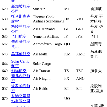
空
新加坡航空
新加坡
629
Silk Air
MI
公司
托马斯库克
丹麦-哥
Thomas Cook
630
DK
VKG
Airlines Scandinavia
航空
本哈根
格陵兰航空
丹麦-努
631
Air Greenland
GL
GRL
公司
克
635
也门航空
Yemenia Airlines
IY
IYE
也门
墨西哥航空
墨西哥
642
Aeroméxico Cargo
QO
货运
马耳他 -
马耳他航空
643
Air Malta
KM
AMC
鲁卡
Solar Cargo
644
Solar Cargo
航空
649
越洋航空
Air Transat
TS
TSC
加拿大
新几内亚航
656
Air Niugini
PX
ANG
空
波罗的海航
拉脱维
657
Air Baltic
BT
BTI
空
亚-里加
香港空运货
670
UO
站有限公司
文莱 -斯