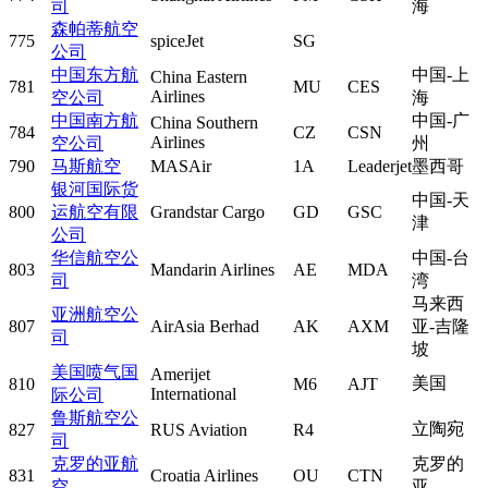
司
海
森帕蒂航空
775
spiceJet
SG
公司
中国东方航
中国-上
China Eastern
781
MU
CES
Airlines
空公司
海
中国南方航
中国-广
China Southern
784
CZ
CSN
Airlines
空公司
州
790
马斯航空
MASAir
1A
Leaderjet
墨西哥
银河国际货
中国-天
800
运航空有限
Grandstar Cargo
GD
GSC
津
公司
华信航空公
中国-台
803
Mandarin Airlines
AE
MDA
司
湾
马来西
亚洲航空公
807
AirAsia Berhad
AK
AXM
亚-吉隆
司
坡
美国喷气国
Amerijet
美国
810
M6
AJT
International
际公司
鲁斯航空公
立陶宛
827
RUS Aviation
R4
司
克罗的亚航
克罗的
831
Croatia Airlines
OU
CTN
空
亚