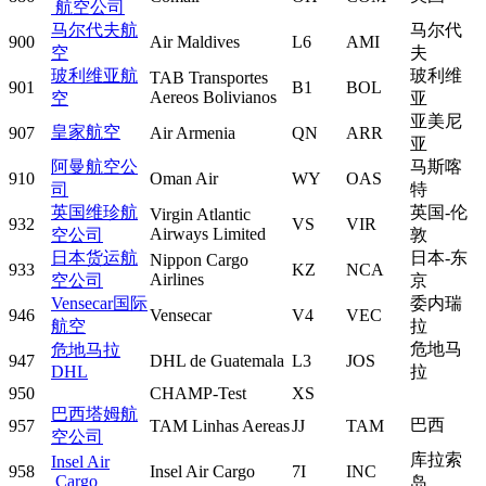
航空公司
马尔代夫航
马尔代
900
Air Maldives
L6
AMI
空
夫
玻利维亚航
玻利维
TAB Transportes
901
B1
BOL
Aereos Bolivianos
空
亚
亚美尼
皇家航空
907
Air Armenia
QN
ARR
亚
阿曼航空公
马斯喀
910
Oman Air
WY
OAS
司
特
英国维珍航
英国-伦
Virgin Atlantic
932
VS
VIR
Airways Limited
空公司
敦
日本货运航
日本-东
Nippon Cargo
933
KZ
NCA
Airlines
空公司
京
Vensecar国际
委内瑞
946
Vensecar
V4
VEC
航空
拉
危地马
危地马拉
947
DHL de Guatemala
L3
JOS
DHL
拉
950
CHAMP-Test
XS
巴西塔姆航
巴西
957
TAM Linhas Aereas
JJ
TAM
空公司
库拉索
Insel Air
958
Insel Air Cargo
7I
INC
Cargo
岛