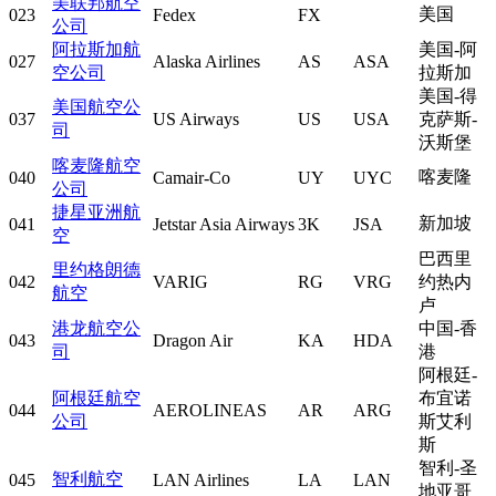
美联邦航空
美国
023
Fedex
FX
公司
阿拉斯加航
美国-阿
027
Alaska Airlines
AS
ASA
空公司
拉斯加
美国-得
美国航空公
037
US Airways
US
USA
克萨斯-
司
沃斯堡
喀麦隆航空
喀麦隆
040
Camair-Co
UY
UYC
公司
捷星亚洲航
新加坡
041
Jetstar Asia Airways
3K
JSA
空
巴西里
里约格朗德
042
VARIG
RG
VRG
约热内
航空
卢
港龙航空公
中国-香
043
Dragon Air
KA
HDA
司
港
阿根廷-
阿根廷航空
布宜诺
044
AEROLINEAS
AR
ARG
公司
斯艾利
斯
智利-圣
智利航空
045
LAN Airlines
LA
LAN
地亚哥