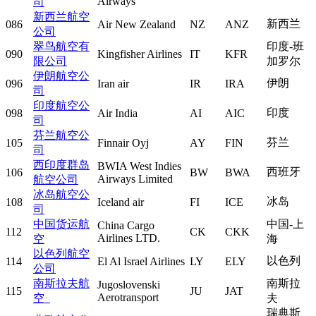
Airways
司
新西兰航空
新西兰
086
Air New Zealand
NZ
ANZ
公司
翠鸟航空有
印度-班
090
Kingfisher Airlines
IT
KFR
限公司
加罗尔
伊朗航空公
伊朗
096
Iran air
IR
IRA
司
印度航空公
印度
098
Air India
AI
AIC
司
芬兰航空公
芬兰
105
Finnair Oyj
AY
FIN
司
西印度群岛
BWIA West Indies
西班牙
106
BW
BWA
Airways Limited
航空公司
冰岛航空公
冰岛
108
Iceland air
FI
ICE
司
中国货运航
中国-上
China Cargo
112
CK
CKK
Airlines LTD.
空
海
以色列航空
以色列
114
El Al Israel Airlines
LY
ELY
公司
南斯拉夫航
南斯拉
Jugoslovenski
115
JU
JAT
Aerotransport
空
夫
瑞典斯