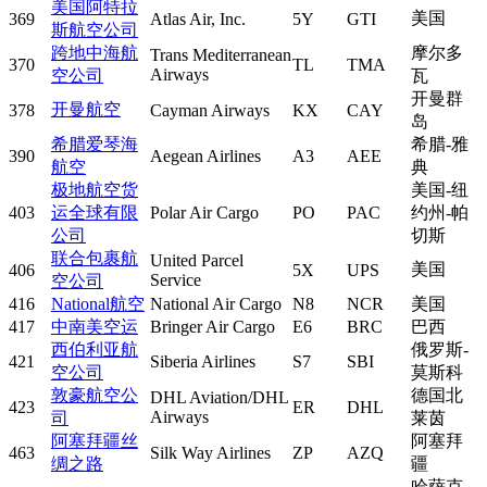
美国阿特拉
美国
369
Atlas Air, Inc.
5Y
GTI
斯航空公司
跨地中海航
摩尔多
Trans Mediterranean
370
TL
TMA
Airways
空公司
瓦
开曼群
开曼航空
378
Cayman Airways
KX
CAY
岛
希腊爱琴海
希腊-雅
390
Aegean Airlines
A3
AEE
航空
典
极地航空货
美国-纽
403
运全球有限
Polar Air Cargo
PO
PAC
约州-帕
公司
切斯
联合包裹航
United Parcel
美国
406
5X
UPS
Service
空公司
416
National航空
National Air Cargo
N8
NCR
美国
417
中南美空运
Bringer Air Cargo
E6
BRC
巴西
西伯利亚航
俄罗斯-
421
Siberia Airlines
S7
SBI
空公司
莫斯科
敦豪航空公
德国北
DHL Aviation/DHL
423
ER
DHL
Airways
司
莱茵
阿塞拜疆丝
阿塞拜
463
Silk Way Airlines
ZP
AZQ
绸之路
疆
哈萨克