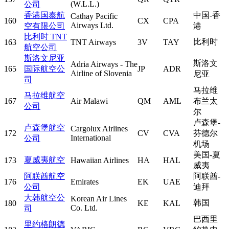
(W.L.L.)
公司
香港国泰航
中国-香
Cathay Pacific
160
CX
CPA
Airways Ltd.
空有限公司
港
比利时 TNT
比利时
163
TNT Airways
3V
TAY
航空公司
斯洛文尼亚
斯洛文
Adria Airways - The
165
国际航空公
JP
ADR
Airline of Slovenia
尼亚
司
马拉维
马拉维航空
167
Air Malawi
QM
AML
布兰太
公司
尔
卢森堡-
卢森堡航空
Cargolux Airlines
172
CV
CVA
芬德尔
International
公司
机场
美国-夏
夏威夷航空
173
Hawaiian Airlines
HA
HAL
威夷
阿联酋航空
阿联酋-
176
Emirates
EK
UAE
公司
迪拜
大韩航空公
Korean Air Lines
韩国
180
KE
KAL
Co. Ltd.
司
巴西里
里约格朗德