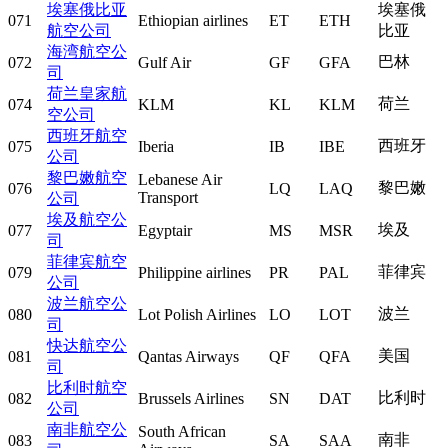
埃塞俄比亚
埃塞俄
071
Ethiopian airlines
ET
ETH
航空公司
比亚
海湾航空公
巴林
072
Gulf Air
GF
GFA
司
荷兰皇家航
荷兰
074
KLM
KL
KLM
空公司
西班牙航空
西班牙
075
Iberia
IB
IBE
公司
黎巴嫩航空
Lebanese Air
黎巴嫩
076
LQ
LAQ
Transport
公司
埃及航空公
埃及
077
Egyptair
MS
MSR
司
菲律宾航空
菲律宾
079
Philippine airlines
PR
PAL
公司
波兰航空公
波兰
080
Lot Polish Airlines
LO
LOT
司
快达航空公
美国
081
Qantas Airways
QF
QFA
司
比利时航空
比利时
082
Brussels Airlines
SN
DAT
公司
南非航空公
South African
南非
083
SA
SAA