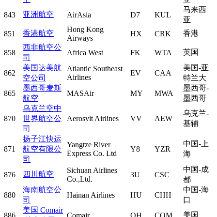
马来西
亚洲航空
843
AirAsia
D7
KUL
亚
Hong Kong
香港航空
香港
851
HX
CRK
Airways
西非航空公
英国
858
Africa West
FK
WTA
司
美国达美航
美国-亚
Atlantic Southeast
862
EV
CAA
Airlines
空公司
特兰大
墨西哥麦斯
墨西哥-
865
MASAir
MY
MWA
航空
墨西哥
乌克兰空中
乌克兰-
870
世界航空公
Aerosvit Airlines
VV
AEW
基辅
司
扬子江快运
中国-上
Yangtze River
871
航空有限公
Y8
YZR
Express Co. Ltd
海
司
中国-成
Sichuan Airlines
四川航空
876
3U
CSC
Co.,Ltd.
都
海南航空公
中国-海
880
Hainan Airlines
HU
CHH
司
口
美国 Comair
美国
886
Comair
OH
COM