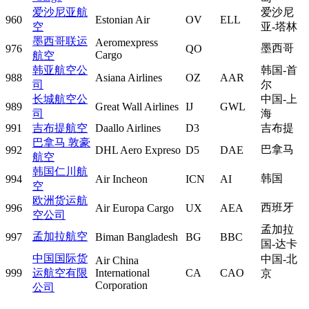
爱沙尼亚航
爱沙尼
960
Estonian Air
OV
ELL
空
亚-塔林
墨西哥联运
Aeromexpress
墨西哥
976
QO
Cargo
航空
韩亚航空公
韩国-首
988
Asiana Airlines
OZ
AAR
司
尔
长城航空公
中国-上
989
Great Wall Airlines
IJ
GWL
司
海
991
吉布提航空
Daallo Airlines
D3
吉布提
巴拿马 敦豪
巴拿马
992
DHL Aero Expreso
D5
DAE
航空
韩国仁川航
韩国
994
Air Incheon
ICN
AI
空
欧洲货运航
西班牙
996
Air Europa Cargo
UX
AEA
空公司
孟加拉
孟加拉航空
997
Biman Bangladesh
BG
BBC
国-达卡
中国国际货
中国-北
Air China
999
运航空有限
International
CA
CAO
京
Corporation
公司