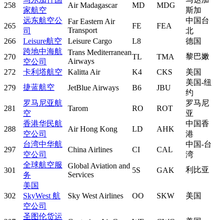
258
Air Madagascar
MD
MDG
家航空
斯加
远东航空公
中国台
Far Eastern Air
265
FE
FEA
Transport
司
北
266
Leisure航空
Leisure Cargo
L8
德国
跨地中海航
Trans Mediterranean
黎巴嫩
270
TL
TMA
Airways
空公司
272
卡利塔航空
Kalitta Air
K4
CKS
美国
美国-纽
捷蓝航空
279
JetBlue Airways
B6
JBU
约
罗马尼亚航
罗马尼
281
Tarom
RO
ROT
空
亚
香港华民航
中国香
288
Air Hong Kong
LD
AHK
空公司
港
台湾中华航
中国-台
297
China Airlines
CI
CAL
空公司
湾
全球航空服
Global Aviation and
利比亚
301
5S
GAK
Services
务
美国
302
SkyWest 航
Sky West Airlines
OO
SKW
美国
空公司
圣图伦货运