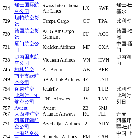
瑞士国际航
瑞士-巴
Swiss International
724
LX
SWR
Air Lines
空公司
塞尔
坦帕航空货
比利时
729
Tampa Cargo
QT
TPA
运
德国航空货
德国-哈
ACG Air Cargo
730
6U
ACG
Germany
运
恩
厦门航空公
中国-厦
731
XiaMen Airlines
MF
CXA
司
门
越南国家航
越南河
738
Vietnam Airlines
VN
HVN
空公司
内
745
柏林航空
Air Berlin
AB
BER
南非支线航
749
SA Airlink Airlines
4Z
LNK
空公司
754
途易航空
Jetairfly
TB
TUB
比利时
比利时 TNT
比利时-
756
TNT Airways
3V
TAY
航空公司
列日
757
Avient
Avient
Z3
SMJ
767
大西洋航空
Atlantic Airways
RC
FLI
丹麦
阿塞拜疆航
阿塞拜
771
Azerbaijan Airlines
J2
AHY
空公司
疆-巴库
上海航空公
中国-上
774
Shanghai Airlines
FM
CSH