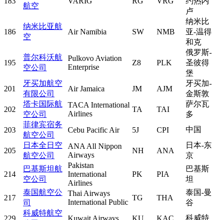
183
VARIG
RG
VRG
约热内
航空
卢
纳米比
纳米比亚航
186
Air Namibia
SW
NMB
亚-温得
空
和克
俄罗斯-
普尔科沃航
Pulkovo Aviation
195
Z8
PLK
圣彼得
Enterprise
空公司
堡
牙买加航空
牙买加-
201
Air Jamaica
JM
AJM
有限公司
金斯敦
塔卡国际航
萨尔瓦
TACA International
202
TA
TAI
Airlines
空公司
多
菲律宾宿务
中国
203
Cebu Pacific Air
5J
CPI
航空公司
日本全日空
日本-东
ANA All Nippon
205
NH
ANA
Airways
航空公司
京
Pakistan
巴基斯坦航
巴基斯
214
International
PK
PIA
空公司
坦
Airlines
泰国航空公
泰国-曼
Thai Airways
217
TG
THA
International Public
司
谷
科威特航空
科威特
229
Kuwait Airways
KU
KAC