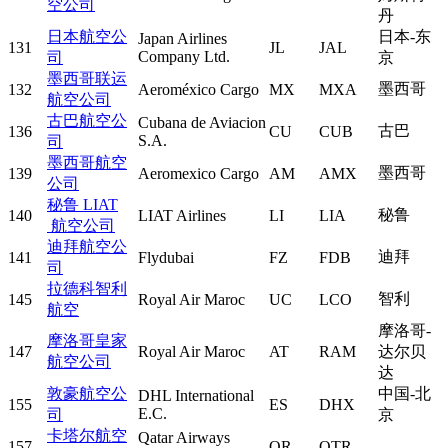
空公司
丹
日本航空公
日本-东
Japan Airlines
131
JL
JAL
Company Ltd.
司
京
墨西哥联运
墨西哥
132
Aeroméxico Cargo
MX
MXA
航空公司
古巴航空公
Cubana de Aviacion
古巴
136
CU
CUB
S.A.
司
墨西哥航空
墨西哥
139
Aeromexico Cargo
AM
AMX
公司
秘鲁 LIAT
秘鲁
140
LIAT Airlines
LI
LIA
航空公司
迪拜航空公
迪拜
141
Flydubai
FZ
FDB
司
拉德科智利
智利
145
Royal Air Maroc
UC
LCO
航空
摩洛哥-
摩洛哥皇家
147
Royal Air Maroc
AT
RAM
达尔贝
航空公司
达
敦豪航空公
中国-北
DHL International
155
ES
DHX
E.C.
司
京
卡塔尔航空
Qatar Airways
157
QR
QTR