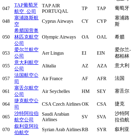
TAP葡萄牙
TAP AIR
葡萄牙
047
TP
TAP
PORTUQAL
航空 公司
塞浦路斯航
塞浦路
048
Cyprus Airways
CY
CYP
空
斯
希腊国营奥
050
林匹克航空
Olympic Airways
OA
OAL
希腊
公司
爱尔兰航空
爱尔兰-
053
Aer Lingus
EI
EIN
公司
都柏林
意大利航空
意大利
055
Alitalia
AZ
AZA
公司
法国航空公
法国
057
Air France
AF
AFR
司
塞舌尔航空
塞舌尔
061
Air Seychelles
HM
SEY
公司
捷克航空公
捷克
064
CSA Czech Airlines
OK
CSA
司
沙特阿拉伯
沙特阿
Saudi Arabian
065
SV
SVA
Airlines
航空公司
拉伯航
叙利亚阿拉
叙利亚
070
Syrian Arab Airlines
RB
SYR
伯航空