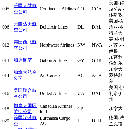
美国-得
美国大陆航
005
Continental Airlines
CO
COA
克萨斯-
空公司
休斯敦
美国-乔
美国达美航
006
Delta Air Lines
DL
DAL
治亚-亚
空公司
特兰大
美国-明
美国西北航
012
Northwest Airlines
NW
NWA
尼苏达-
空公司
伊根
加蓬利
加蓬航空
013
Gabon Airlines
GY
GBK
伯维尔
加拿大-
加拿大航空
014
Air Canada
AC
ACA
蒙特利
公司
尔
美国-伊
美国联合航
016
United Airlines
UA
UAL
利诺伊
空公司
州
加拿大国际
Canadian Airlines
加拿大
018
CP
Int′l
航空公司
德国汉莎航
德国-法
Lufthansa Cargo
020
LH
DLH
AG
空
兰克福