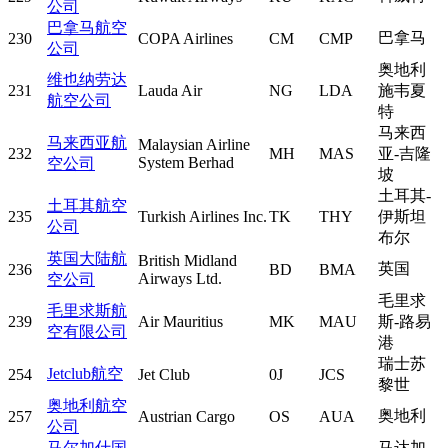
公司
巴拿马航空
巴拿马
230
COPA Airlines
CM
CMP
公司
奥地利
维也纳劳达
231
Lauda Air
NG
LDA
施韦夏
航空公司
特
马来西
马来西亚航
Malaysian Airline
232
MH
MAS
亚-吉隆
System Berhad
空公司
坡
土耳其-
土耳其航空
235
Turkish Airlines Inc.
TK
THY
伊斯坦
公司
布尔
英国大陆航
British Midland
英国
236
BD
BMA
Airways Ltd.
空公司
毛里求
毛里求斯航
239
Air Mauritius
MK
MAU
斯-路易
空有限公司
港
瑞士苏
Jetclub航空
254
Jet Club
0J
JCS
黎世
奥地利航空
奥地利
257
Austrian Cargo
OS
AUA
公司
马尔加什国
马达加